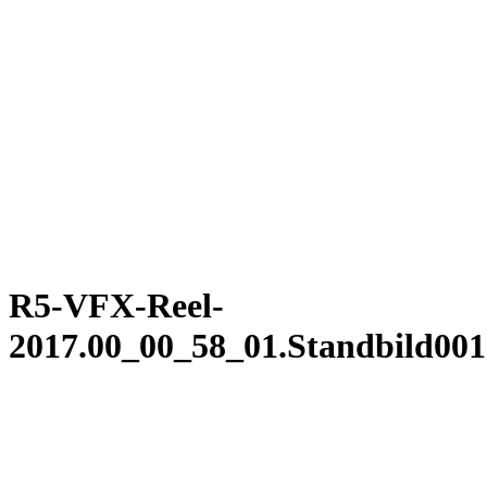
Zum
Inhalt
springen
R5-VFX-Reel-
2017.00_00_58_01.Standbild001